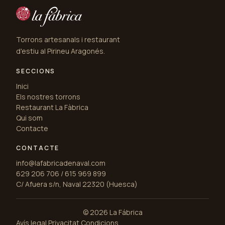
Torrons artesanals i restaurant
d'estiu al Pirineu Aragonés.
SECCIONS
Inici
Els nostres torrons
Restaurant La Fàbrica
Qui som
Contacte
CONTACTE
info@lafabricadenaval.com
629 206 706 / 615 969 899
C/ Afuera s/n, Naval 22320 (Huesca)
© 2026 La Fábrica
Avís legal
·
Privacitat
·
Condicions