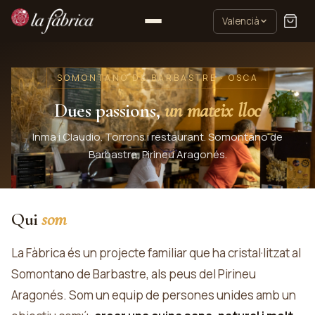
Valencià
SOMONTANO DE BARBASTRE · OSCA
Dues passions,
un mateix lloc
Inma i Claudio. Torrons i restaurant. Somontano de
Barbastre, Pirineu Aragonés.
Qui
som
La Fàbrica és un projecte familiar que ha cristal·litzat al
Somontano de Barbastre, als peus del Pirineu
Aragonés. Som un equip de persones unides amb un