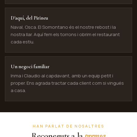
D'aquí, del Pirineu
Naval, Osca. El Somontano és el nostre rebost i la
nostra llar. Aquí fem els torrons i obrim el restaurant
cada estiu.
Un negoci familiar
Inma i Claudio al capdavant, amb un equip petit i
proper. Ens agrada tractar cada client com si vingués
a casa.
HAN PARLAT DE NOSALTRES
Reconeguts a la
premsa