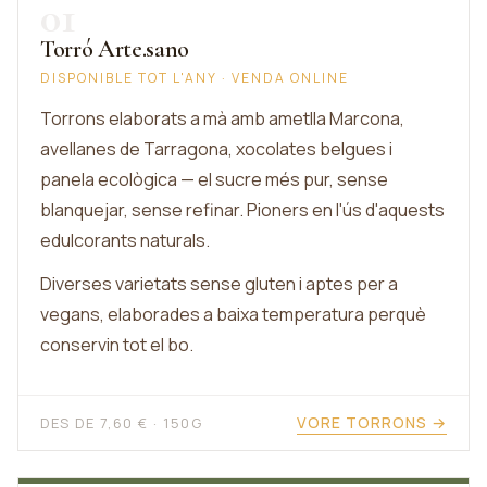
01
Torró Arte.sano
DISPONIBLE TOT L'ANY · VENDA ONLINE
Torrons elaborats a mà amb ametlla Marcona,
avellanes de Tarragona, xocolates belgues i
panela ecològica — el sucre més pur, sense
blanquejar, sense refinar. Pioners en l'ús d'aquests
edulcorants naturals.
Diverses varietats sense gluten i aptes per a
vegans, elaborades a baixa temperatura perquè
conservin tot el bo.
VORE TORRONS →
DES DE 7,60 € · 150G