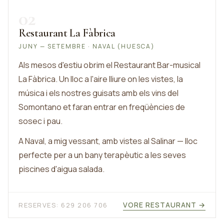
02
Restaurant La Fàbrica
JUNY — SETEMBRE · NAVAL (HUESCA)
Als mesos d'estiu obrim el Restaurant Bar-musical
La Fàbrica. Un lloc a l'aire lliure on les vistes, la
música i els nostres guisats amb els vins del
Somontano et faran entrar en freqüències de
sosec i pau.
A Naval, a mig vessant, amb vistes al Salinar — lloc
perfecte per a un bany terapèutic a les seves
piscines d'aigua salada.
VORE RESTAURANT →
RESERVES: 629 206 706