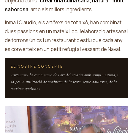
objectiu comú:
crear una cuina sana, natural i molt
saborosa
, amb els millors ingredients.
Inma i Claudio, els artífexs de tot això, han combinat
dues passions en un mateix lloc: l'elaboració artesanal
de torrons únics i un restaurant d'estiu que cada any
es converteix en un petit refugi al vessant de Naval.
EL NOSTRE CONCEPTE
«Arte.sano: la combinació de l'art del creatiu amb temps i estima, i
sa per la utilització de productes de la terra, sense adulterar, de la
màxima qualitat.»