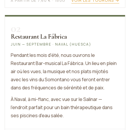
VOIR LES TOURONS →
À PARTIR DE 7,60 € · 150G
02
Restaurant La Fábrica
JUIN — SEPTEMBRE · NAVAL (HUESCA)
Pendant les mois d'été, nous ouvrons le
Restaurant Bar-musical La Fábrica. Un lieu en plein
air où les vues, la musique et nos plats mijotés
avec les vins du Somontano vous feront entrer
dans des fréquences de sérénité et de paix.
À Naval, à mi-flanc, avec vue sur le Salinar —
l'endroit parfait pour un bain thérapeutique dans
ses piscines d'eau salée.