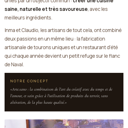
unies par un objectif commun :
créer une cuisine
saine, naturelle et très savoureuse
, avec les
meilleurs ingrédients.
Inma et Claudio, les artisans de tout cela, ont combiné
deux passions en un même lieu : la fabrication
artisanale de tourons uniques et un restaurant d'été
qui chaque année devient un petit refuge sur le flanc
de Naval.
NOTRE CONCEPT
«Arte.sano : la combinaison de l'art du créatif avec du temps et de
l'amour, et sain grâce à l'utilisation de produits du terroir, sans
altération, de la plus haute qualité.»