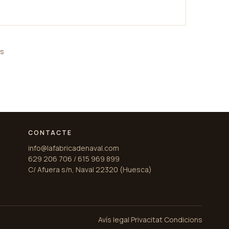
es
CONTACTE
info@lafabricadenaval.com
629 206 706 / 615 969 899
C/ Afuera s/n, Naval 22320 (Huesca)
Avís legal
·
Privacitat
·
Condicions