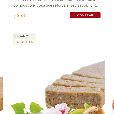
combustible, cosa que reforça el seu sabor. Font
de calci, magnesi i manganès.
7,60 €
COMPRAR
VEGANO
SIN GLUTEN