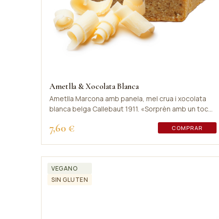
Ametlla & Xocolata Blanca
Ametlla Marcona amb panela, mel crua i xocolata
blanca belga Callebaut 1911. «Sorprèn amb un toc
de llet fresca».
7,60 €
COMPRAR
VEGANO
SIN GLUTEN