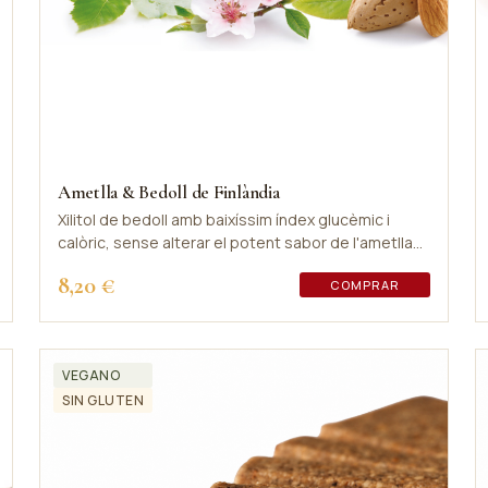
Ametlla & Bedoll de Finlàndia
Xilitol de bedoll amb baixíssim índex glucèmic i
calòric, sense alterar el potent sabor de l'ametlla
Marcona.
8,20 €
COMPRAR
VEGANO
SIN GLUTEN