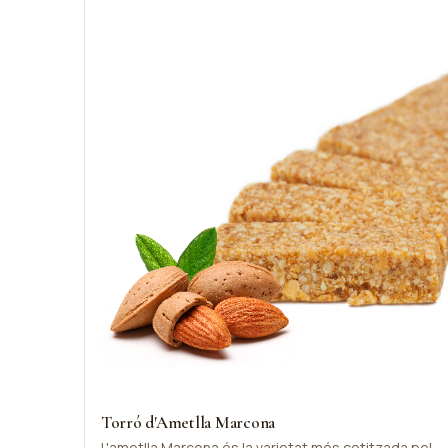
Torró d'Ametlla Marcona
L'ametlla Marcona és la varietat més cotitzada pel