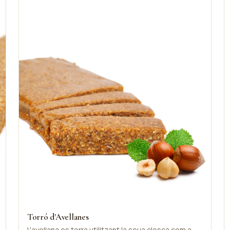
Torró d'Avellanes
L'avellana es torra utilitzant la seua closca com a