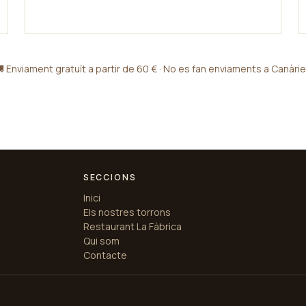
 Enviament gratuït a partir de 60 € · No es fan enviaments a Canàri
SECCIONS
Inici
Els nostres torrons
Restaurant La Fàbrica
Qui som
Contacte