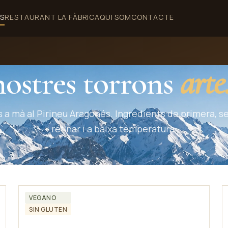
S
RESTAURANT LA FÀBRICA
QUI SOM
CONTACTE
nostres torrons
arte
s a mà al Pirineu Aragonés. Ingredients de primera, s
refinar i a baixa temperatura.
VEGANO
SIN GLUTEN