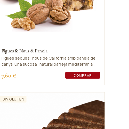
Figues & Nous & Panela
Figues seques i nous de Califòrnia amb panela de
canya. Una sucosa i natural barreja mediterrània
plena de sabor.
7,60 €
COMPRAR
SIN GLUTEN