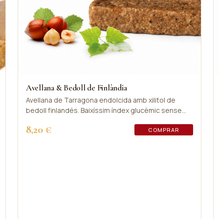
Avellana & Bedoll de Finlàndia
Avellana de Tarragona endolcida amb xilitol de
bedoll finlandés. Baixíssim índex glucèmic sense
renunciar al sabor.
8,20 €
COMPRAR