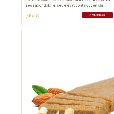
seu sabor dolç i el seu elevat contingut en olis
grassos; són un bàlsam per al nostre organisme.
7,60 €
COMPRAR