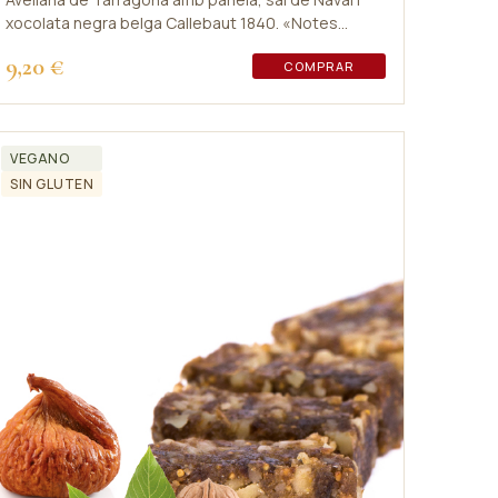
xocolata negra belga Callebaut 1840. «Notes
especiades amb toc de regalèssia».
9,20 €
COMPRAR
VEGANO
SIN GLUTEN