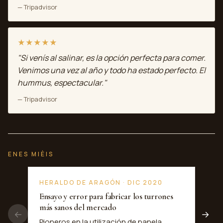
— Tripadvisor
★★★★★
"Si venís al salinar, es la opción perfecta para comer.
Venimos una vez al año y todo ha estado perfecto. El
hummus, espectacular."
— Tripadvisor
ENES MIÈIS
HERALDO DE ARAGÓN · DIC 2020
EL 
Ensayo y error para fabricar los turrones
La F
más sanos del mercado
artes
←
→
Pioneros en la utilización de panela
Un p