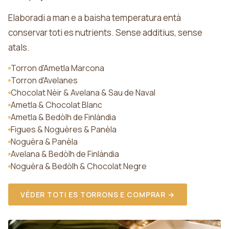
Elaboradi a man e a baisha temperatura entà
conservar toti es nutrients. Sense additius, sense
atals.
Torron d'Ametla Marcona
Torron d'Avelanes
Chocolat Nèir & Avelana & Sau de Naval
Ametla & Chocolat Blanc
Ametla & Bedòlh de Finlàndia
Figues & Noguères & Panèla
Noguèra & Panèla
Avelana & Bedòlh de Finlàndia
Noguèra & Bedòlh & Chocolat Negre
VÉDER TOTI ES TORRONS E COMPRAR →