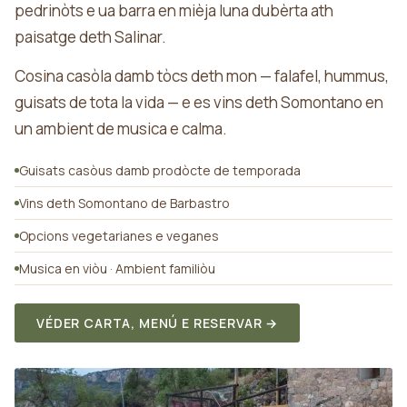
pedrinòts e ua barra en mièja luna dubèrta ath
paisatge deth Salinar.
Cosina casòla damb tòcs deth mon — falafel, hummus,
guisats de tota la vida — e es vins deth Somontano en
un ambient de musica e calma.
Guisats casòus damb prodòcte de temporada
Vins deth Somontano de Barbastro
Opcions vegetarianes e veganes
Musica en viòu · Ambient familiòu
VÉDER CARTA, MENÚ E RESERVAR →