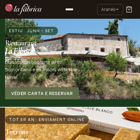
Aranés
La Fàbrica de Naval — Tor
ESTIU · JUNH – SET
Restaurant
La Fàbrica
Guisats casòus, vins deth
Somontano e es millors vistes de
Naval.
VÉDER CARTA E RESERVAR
TOT ER AN · ENVIAMENT ONLINE
Torrons
arte.sano