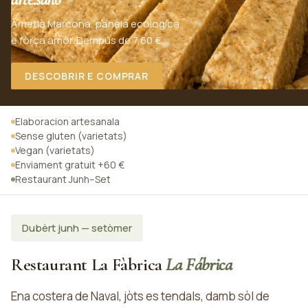
Ametla Marcona, panèla ecologica
e fòrça amòr. Dempús de 7,60 €.
DESCOBRIR E COMPRAR
Elaboracion artesanala
Sense gluten (varietats)
Vegan (varietats)
Enviament gratuit +60 €
Restaurant Junh–Set
Dubèrt junh — setòmer
Restaurant La Fàbrica
La Fábrica
Ena costera de Naval, jòts es tendals, damb sòl de