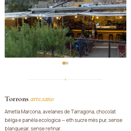
✦
Torrons
arte.sano
Ametla Marcona, avelanes de Tarragona, chocolat
bèlga e panèla ecologica — eth sucre mès pur, sense
blanquejar, sense refinar.