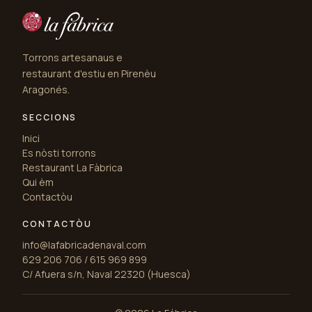
Torrons artesanaus e
restaurant d'estiu en Pirenèu
Aragonés.
SECCIONS
Inici
Es nòsti torrons
Restaurant La Fàbrica
Qui èm
Contactòu
CONTACTÒU
info@lafabricadenaval.com
629 206 706 / 615 969 899
C/ Afuera s/n, Naval 22320 (Huesca)