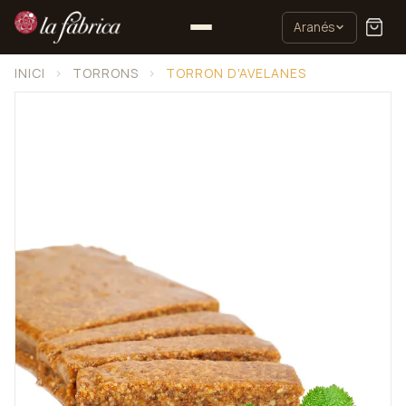
Aranés
INICI
›
TORRONS
›
TORRON D'AVELANES