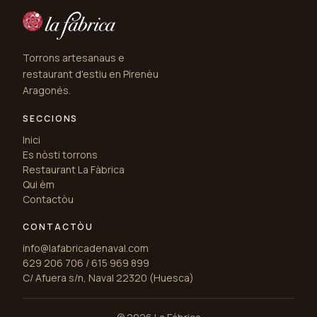
Torrons artesanaus e
restaurant d'estiu en Pirenèu
Aragonés.
SECCIONS
Inici
Es nòsti torrons
Restaurant La Fàbrica
Qui èm
Contactòu
CONTACTÒU
info@lafabricadenaval.com
629 206 706 / 615 969 899
C/ Afuera s/n, Naval 22320 (Huesca)