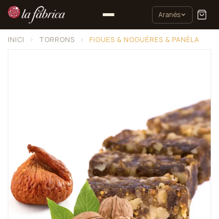
Aranés
INICI
›
TORRONS
›
FIGUES & NOGUÈRES & PANÈLA