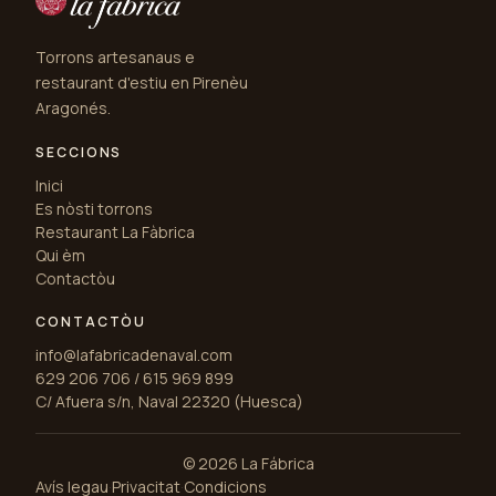
Torrons artesanaus e
restaurant d'estiu en Pirenèu
Aragonés.
SECCIONS
Inici
Es nòsti torrons
Restaurant La Fàbrica
Qui èm
Contactòu
CONTACTÒU
info@lafabricadenaval.com
629 206 706 / 615 969 899
C/ Afuera s/n, Naval 22320 (Huesca)
© 2026 La Fábrica
Avís legau
·
Privacitat
·
Condicions