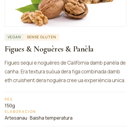
VEGAN
SENSE GLUTEN
Figues & Noguères & Panèla
Figues sequi e noguères de Califòrnia damb panèla de
canha. Era textura suòua dera figa combinada damb
eth cruishent dera noguèra cree ua experiéncia unica.
PÈS
150g
ELABORACION
Artesanau · Baisha temperatura