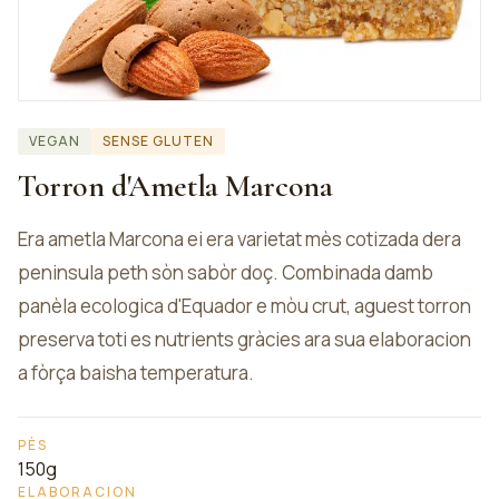
VEGAN
SENSE GLUTEN
Torron d'Ametla Marcona
Era ametla Marcona ei era varietat mès cotizada dera
peninsula peth sòn sabòr doç. Combinada damb
panèla ecologica d'Equador e mòu crut, aguest torron
preserva toti es nutrients gràcies ara sua elaboracion
a fòrça baisha temperatura.
PÈS
150g
ELABORACION