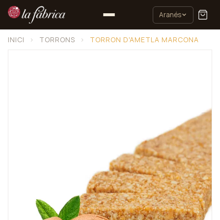
Aranés
INICI
›
TORRONS
›
TORRON D'AMETLA MARCONA