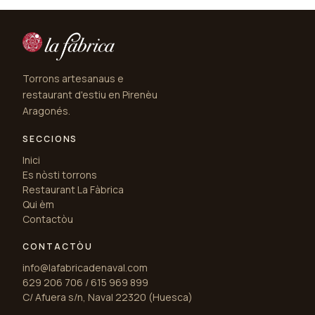
Torrons artesanaus e
restaurant d'estiu en Pirenèu
Aragonés.
SECCIONS
Inici
Es nòsti torrons
Restaurant La Fàbrica
Qui èm
Contactòu
CONTACTÒU
info@lafabricadenaval.com
629 206 706 / 615 969 899
C/ Afuera s/n, Naval 22320 (Huesca)