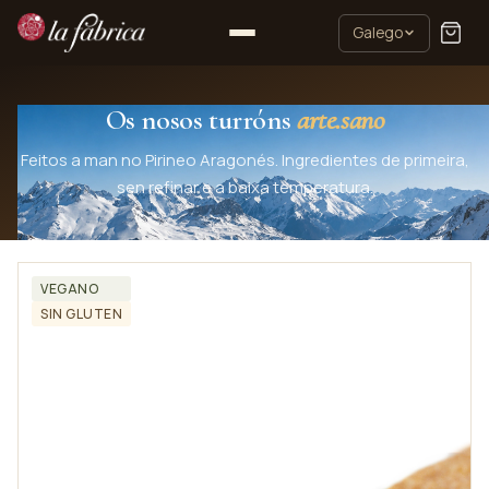
Galego
Os nosos turróns
arte.sano
Feitos a man no Pirineo Aragonés. Ingredientes de primeira,
sen refinar e a baixa temperatura.
VEGANO
SIN GLUTEN