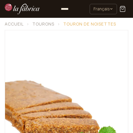
Français
ACCUEIL
›
TOURONS
›
TOURON DE NOISETTES