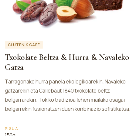
GLUTENIK GABE
Txokolate Beltza & Hurra & Navaleko
Gatza
Tarragonako hurra panela ekologikoarekin, Navaleko
gatzarekin eta Callebaut 1840 txokolate beltz
belgarrarekin. Tokiko tradizioa lehen mailako osagai
belgarrekin fusionatzen duen konbinazio sofistikatua.
PISUA
150g