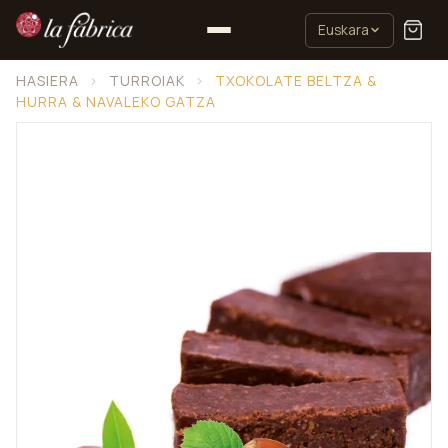
Euskara
HASIERA
›
TURROIAK
›
TXOKOLATE BELTZA &
HURRA & NAVALEKO GATZA