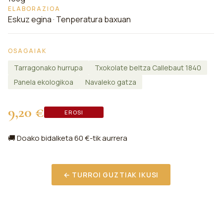
ELABORAZIOA
Eskuz egina · Tenperatura baxuan
OSAGAIAK
Tarragonako hurrupa
Txokolate beltza Callebaut 1840
Panela ekologikoa
Navaleko gatza
9,20 €
EROSI
🚚 Doako bidalketa 60 €-tik aurrera
← TURROI GUZTIAK IKUSI