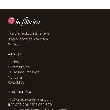
Turroiak eskuz eginak eta
udako jatetxea Aragoiko
Pirinioan.
ATALAK
Hasiera
Gure turroiak
La Fábrica Jatetxea
Nor gara
Kontaktua
KONTAKTUA
info@lafabricadenaval.com
629 206 706 / 615 969 899
C/ Afuera s/n, Naval 22320 (Huesca)