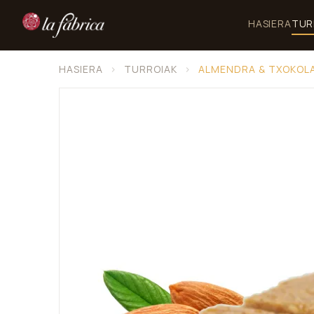
HASIERA
TUR
HASIERA
›
TURROIAK
›
ALMENDRA & TXOKOLA