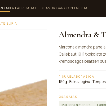
ROIAK
LA FÁBRICA JATETXEA
NOR GARA
KONTAKTUA
TE ZURIA
Almendra & Tx
Marcona almendra panela e
Callebaut 1911 txokolate z
kremosoagoa bilatzen duen
PISUA
ELABORAZIOA
150g
Eskuz egina · Tenper
OSAGAIAK
Marcona almendra
Txokol