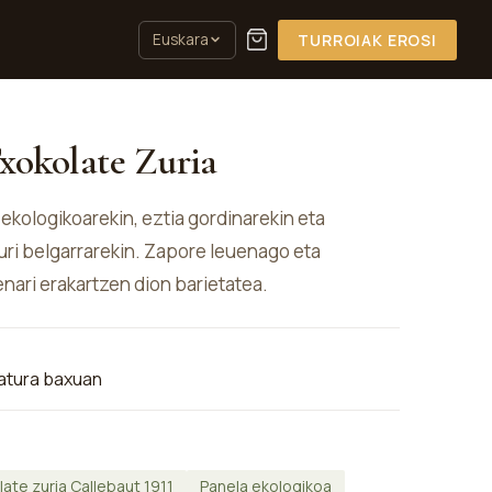
Euskara
TURROIAK EROSI
okolate Zuria
kologikoarekin, eztia gordinarekin eta
uri belgarrarekin. Zapore leuenago eta
ari erakartzen dion barietatea.
atura baxuan
ate zuria Callebaut 1911
Panela ekologikoa