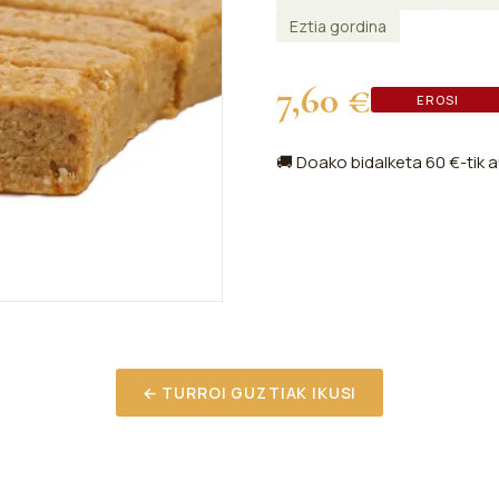
Eztia gordina
7,60 €
EROSI
🚚 Doako bidalketa 60 €-tik a
← TURROI GUZTIAK IKUSI