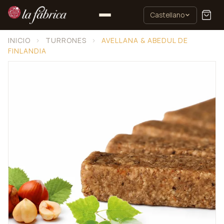
Castellano
INICIO
›
TURRONES
›
AVELLANA & ABEDUL DE
FINLANDIA