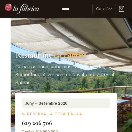
Català
NAVAL, HUESCA
Restaurant
La Fàbrica
Cuina casolana, bona música i els vins del
Somontano. Al vessant de Naval, amb vistes al
Salinar.
Juny — Setembre 2026
📞 RESERVA LA TEVA TAULA
629 206 706
També: 615 969 899