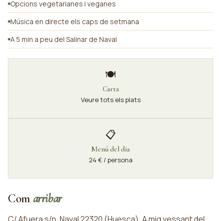
Opcions vegetarianes i veganes
Música en directe els caps de setmana
A 5 min a peu del Salinar de Naval
🍽️
Carta
Veure tots els plats
📋
Menú del dia
24 € / persona
Com
arribar
C/ Afuera s/n, Naval 22320 (Huesca). A mig vessant del