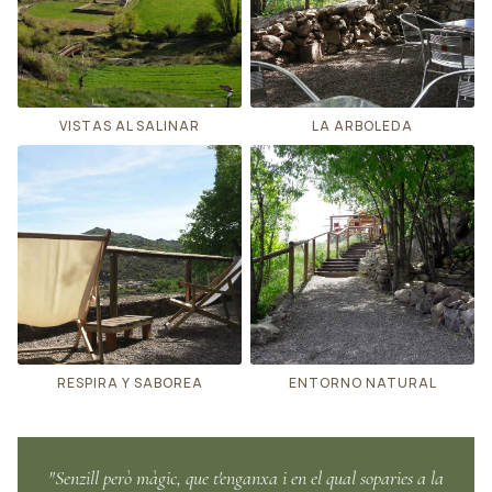
VISTAS AL SALINAR
LA ARBOLEDA
RESPIRA Y SABOREA
ENTORNO NATURAL
"Senzill però màgic, que t'enganxa i en el qual soparies a la